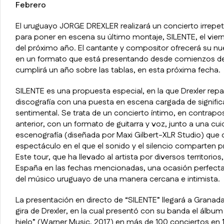
Febrero
El uruguayo JORGE DREXLER realizará un concierto irrepe
para poner en escena su último montaje, SILENTE, el vier
del próximo año. El cantante y compositor ofrecerá su nu
en un formato que está presentando desde comienzos de
cumplirá un año sobre las tablas, en esta próxima fecha.
SILENTE es una propuesta especial, en la que Drexler rep
discografía con una puesta en escena cargada de signific
sentimental. Se trata de un concierto íntimo, en contrapos
anterior, con un formato de guitarra y voz, junto a una cu
escenografía (diseñada por Maxi Gilbert-XLR Studio) que
espectáculo en el que el sonido y el silencio comparten 
Este tour, que ha llevado al artista por diversos territorios
España en las fechas mencionadas, una ocasión perfecta 
del músico uruguayo de una manera cercana e intimista.
La presentación en directo de “SILENTE” llegará a Granada 
gira de Drexler, en la cual presentó con su banda el álbu
hielo” (Warner Music, 2017) en más de 100 conciertos en 