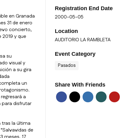
Registration End Date
tible en Granada
2000-05-05
nes 31 de enero
evo concierto,
Location
 2019 y que
AUDITORIO LA RAMBLETA
Event Category
asa su
ado visual y
Pasados
ición a su gira
idada
 completa un
Share With Friends
protagonismo.
, regresará a
para disfrutar
tras la última
m “Salvavidas de
13 meses, 17