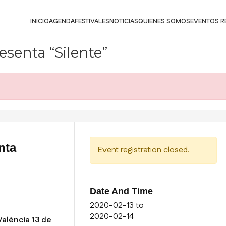
INICIO
AGENDA
FESTIVALES
NOTICIAS
QUIENES SOMOS
EVENTOS R
senta “Silente”
nta
Event registration closed.
Date And Time
2020-02-13
to
2020-02-14
alència 13 de