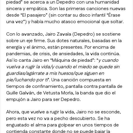
piedad” se acerca a un Depedro con una humanidad
sincera y empática. Son las primeras canciones nuevas
desde “El pasajero” (sin contar su disco infantil “Érase
una vez”) y había mucho atasco emocional que soltar.
Con lo avanzado, Jairo Zavala (Depedro) se sostiene
sobre un eje firme. Sus dotes naturales, basadas en la
energía y el ánimo, están presentes. Por encima de
pandemias, de crisis, de ansiedades, la vida continúa.
Así lo canta Jairo en “Máquina de piedad”: “
y cuando
vuelva a rugir la vida/y cuando el miedo se quede sin
guardias/agárrate a mis huesos/que siguen en
pie/luchando por ti
”. Una canción compuesta en
tiempos de confinamiento, pantalla contra pantalla de
Guille Galván, de Vetusta Morla, la banda que dio el
empujón a Jairo para ser Depedro.
Ahora, que vuelve a rugir la vida, Jairo no se esconde,
pero esta vez no va a pecho descubierto. Se ha
enguatado el alma para golpear en unos tiempos de
contienda constante donde no se puede bajar la